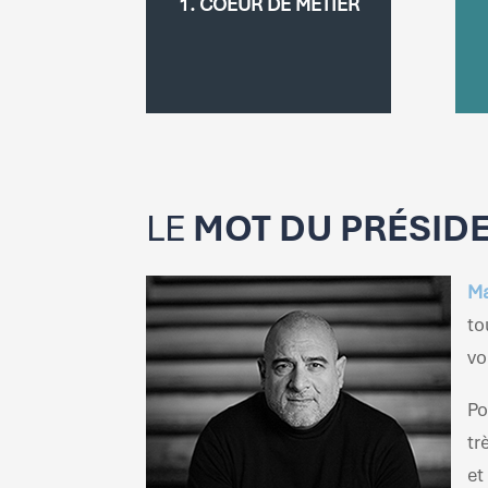
1. COEUR DE MÉTIER
fondées sur les énergies
décarbonées visant à
par
préserver le vivant et ses
no
écosystèmes.
LE
MOT DU PRÉSID
Ma
to
vo
Po
tr
et