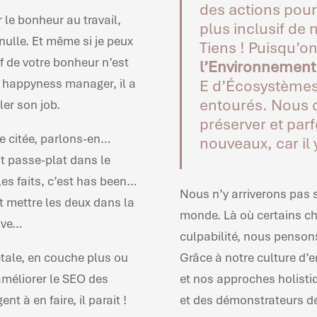
des actions pour 
le bonheur au travail,
plus inclusif de 
 nulle. Et même si je peux
Tiens ! Puisqu’on
f de votre bonheur n’est
l’Environnement
 happyness manager, il a
E d’Écosystème
entourés. Nous 
ler son job.
préserver et par
re citée, parlons-en…
nouveaux, car il 
t passe-plat dans le
es faits, c’est has been…
Nous n’y arriverons pas 
t mettre les deux dans la
monde. Là où certains ch
ave…
culpabilité, nous pensons
étale, en couche plus ou
Grâce à notre culture d’en
améliorer le SEO des
et nos approches holistiqu
nt à en faire, il parait !
et des démonstrateurs de