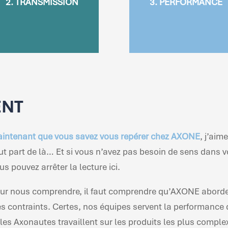
2. TRANSMISSION
3. PERFORMANCE
collaborateurs et
l’impact positif de no
tenaires, afin de diffuser
projets sur les écosystè
s pratiques et amplifier
et en alignant nos choix
notre impact.
missions avec notre A
ENT
intenant que vous savez vous repérer chez AXONE
, j’aim
ut part de là… Et si vous n’avez pas besoin de sens dans v
us pouvez arrêter la lecture ici.
ur nous comprendre, il faut comprendre qu’AXONE aborde
ès contraints. Certes, nos équipes servent la performance d
 les Axonautes travaillent sur les produits les plus comple