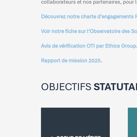
collaborateurs et nos partenaires, pour l
Découvrez notre charte d’engagements 
Voir notre fiche sur l’Observatoire des S
Avis de vérification OTI par Ethics Group
Rapport de mission 2025.
OBJECTIFS
STATUTA
1. COEUR DE MÉTIER
Concevoir, modéliser et
Dév
promouvoir des solutions
industrielles sobres et
pl