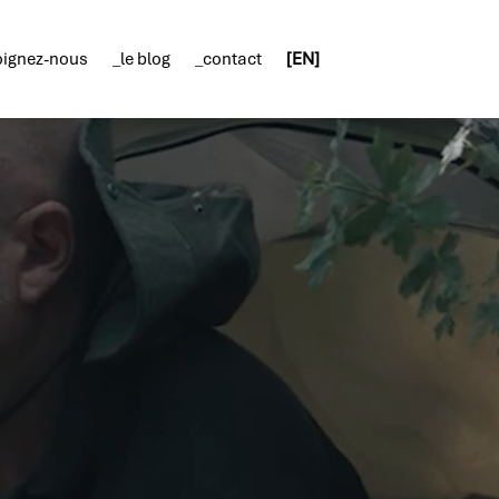
oignez-nous
_le blog
_contact
[EN]