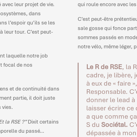
avec leur projet de vie.
qui roule encore avec les 
écosystèmes, dans
C’est peut-être prétenti
ans l’espoir qu’ils se les
sale gosse qui fonce par
à leur tour. C’est peut-
sommes passés en mode 
notre vélo, même léger, 
nt laquelle notre job
nt focal de nos
Le R de RSE
, la 
cadre, je libère,
à eux de « faire »
ens et de continuité dans
Responsable. C’e
ment partie, il doit juste
donner le lead à
 vies.
laisser écrire ce
a que comme ça q
Et la RSE ?”
Dixit certains
S du
Sociétal.
C’
emporelle du passé…
dépassée à mon s