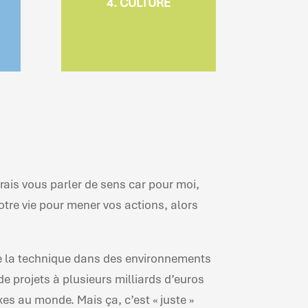
4. CULTURE
son écosystème par la
s
culture d’un esprit pionnier
mes,
et collaboratif au quotidien.
 de
DN.
erais vous parler de sens car pour moi,
otre vie pour mener vos actions, alors
 la technique dans des environnements
e projets à plusieurs milliards d’euros
xes au monde. Mais ça, c’est « juste »