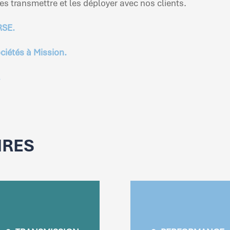
es transmettre et les déployer avec nos clients.
RSE.
ociétés à Mission.
.
IRES
2. TRANSMISSION
3. PERFORMANCE
elopper la conscience du
Assurer la pérennité
vivant et des limites
économique d’AXONE t
anétaires auprès de nos
en mesurant et maximis