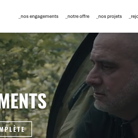
_nos engagements
_notre offre
_nos projets
_rej
MENTS
MPLÈTE