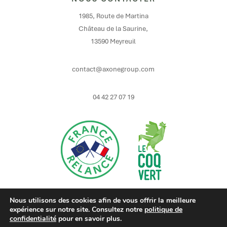
1985, Route de Martina
Château de la Saurine,
13590 Meyreuil
contact@axonegroup.com
04 42 27 07 19
Nous utilisons des cookies afin de vous offrir la meilleure
expérience sur notre site. Consultez notre
politique de
confidentialité
pour en savoir plus.
© 2026 AXONE –
Mentions légales
|